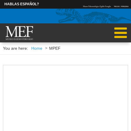
HABLAS ESPAÑOL?
INGRESAR
>
You are here:
Home
MPEF
RESEARCHERS
POSTDOCTORAL
RUBÉN CÚNEO
MARCOS BECE
IGNACIO ESCAPA
CAROLINA MAD
MARCELO KRAUSE
ALEJANDRA PAGANI