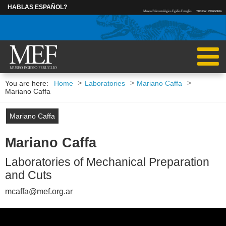
HABLAS ESPAÑOL?
INGRESAR
>
>
>
You are here:
Home
Laboratories
Mariano Caffa
RESEARCHERS
POSTDOCTORAL
Mariano Caffa
Mariano Caffa
RUBÉN CÚNEO
MARCOS BECE
Mariano Caffa
IGNACIO ESCAPA
CAROLINA MAD
Laboratories of Mechanical Preparation
and Cuts
MARCELO KRAUSE
mcaffa@mef.org.ar
ALEJANDRA PAGANI