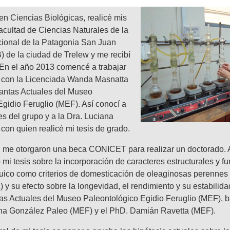
en Ciencias Biológicas, realicé mis
acultad de Ciencias Naturales de la
ional de la Patagonia San Juan
de la ciudad de Trelew y me recibí
 En el año 2013 comencé a trabajar
 con la Licenciada Wanda Masnatta
lantas Actuales del Museo
gidio Feruglio (MEF). Así conocí a
es del grupo y a la Dra. Luciana
on quien realicé mi tesis de grado.
7 me otorgaron una beca CONICET para realizar un doctorado.
 mi tesis sobre la incorporación de caracteres estructurales y f
quico como criterios de domesticación de oleaginosas perennes
a
) y su efecto sobre la longevidad, el rendimiento y su estabilida
as Actuales del Museo Paleontológico Egidio Feruglio (MEF), ba
ana González Paleo (MEF) y el PhD. Damián Ravetta (MEF).