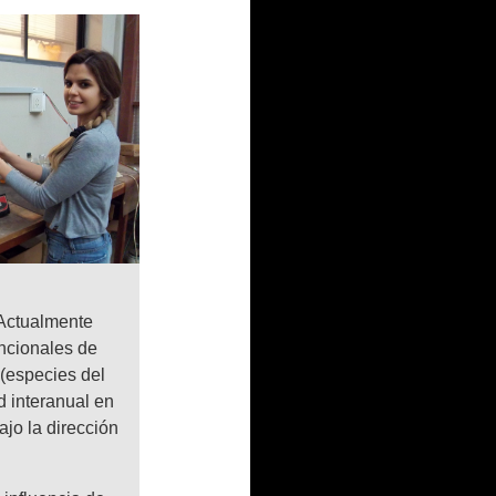
 Actualmente
uncionales de
 (especies del
d interanual en
jo la dirección