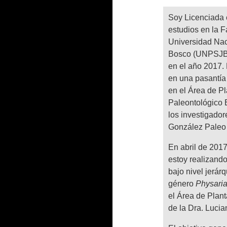
Soy Licenciada 
estudios en la F
Universidad Nac
Bosco (UNPSJB) 
en el año 2017.
en una pasantía
en el Área de P
Paleontológico E
los investigador
González Paleo c
En abril de 201
estoy realizando
bajo nivel jerár
género
Physari
el Área de Plant
de la Dra. Luci