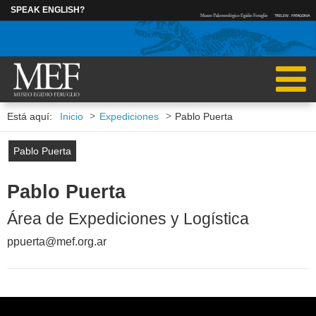
SPEAK ENGLISH?
INGRESAR
>
>
Está aquí:
Inicio
Expediciones
Pablo Puerta
INVESTIGADORES
BECARIOS POS
Pablo Puerta
RUBÉN CÚNEO
MARCOS BECE
Pablo Puerta
Área de Expediciones y Logística
IGNACIO ESCAPA
CAROLINA MAD
ppuerta@mef.org.ar
MARCELO KRAUSE
ALEJANDRA PAGANI